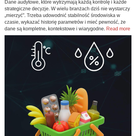
Dane audytowe, które wytrzymają każdą kontrolę i każde
strategiczne decyzje. W wielu branżach dziś nie wystarczy
„mierzyć”. Trzeba udowodnić stabilność środowiska w
czasie, wykazać historię parametrów i mieć pewność, że
dane są kompletne, kontekstowe i wiarygodne.
Read more