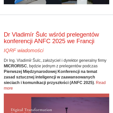
Dr Vladimír Šulc wśród prelegentów
konferencji ANFC 2025 we Francji
IQRF wiadomości
Dr Ing. Vladimír Šulc, założyciel i dyrektor generalny firmy
MICRORISC
, będzie jednym z prelegentów podczas
Pierwszej Międzynarodowej Konferencji na temat
zasad sztucznej inteligencji w zaawansowanych
sieciach i komunikacji przyszłości (ANFC 2025)
.
Read
more