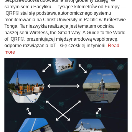
bezprzewodowa udowadnia swój globalny zasięg. W
samym sercu Pacyfiku — tysiące kilometrów od Europy —
IQRF® stał się podstawą autonomicznego systemu
monitorowania na Christ University in Pacific w Królestwie
Tonga. Ta niezwykła realizacja jest tematem odcinka
naszej serii Wireless, the Smart Way: A Guide to the World
of IQRF®, prezentującej międzynarodową współpracę,
odporne rozwiązania IoT i siłę czeskiej inżynierii.
Read
more