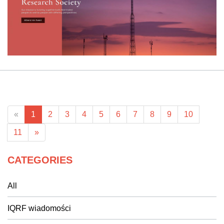
«
1
2
3
4
5
6
7
8
9
10
11
»
CATEGORIES
All
IQRF wiadomości