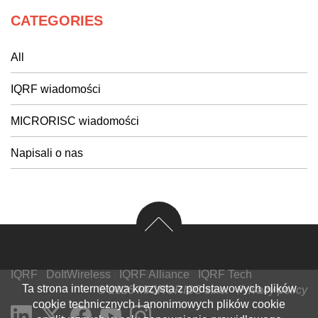
CATEGORIES
All
IQRF wiadomości
MICRORISC wiadomości
Napisali o nas
IQRF
|
DoItWireless
|
IQRF Alliance
|
IQRF Tech
Ta strona internetowa korzysta z podstawowych plików
© 2026 MICRORISC s.r.o.
Privacy policy
cookie technicznych i anonimowych plików cookie