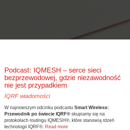
Podcast: IQMESH – serce sieci
bezprzewodowej, gdzie niezawodność
nie jest przypadkiem
IQRF wiadomości
W najnowszym odcinku podcastu
Smart Wireless:
Przewodnik po świecie IQRF®
skupiamy się na
protokołach routingu IQMESH®, które stanowią rdzeń
technologii IQRF®.
Read more