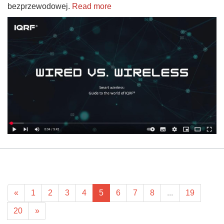
bezprzewodowej.
Read more
«
1
2
3
4
5
6
7
8
...
19
20
»