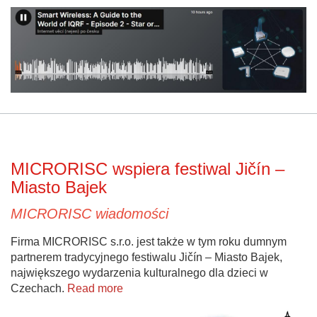
MICRORISC wspiera festiwal Jičín –
Miasto Bajek
MICRORISC wiadomości
Firma MICRORISC s.r.o. jest także w tym roku dumnym
partnerem tradycyjnego festiwalu Jičín – Miasto Bajek,
największego wydarzenia kulturalnego dla dzieci w
Czechach.
Read more