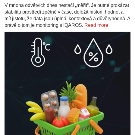
V mnoha odvětvích dnes nestačí „měřit“. Je nutné prokázat
stabilitu prostředí zpětně v čase, doložit historii hodnot a
mít jistotu, že data jsou úplná, kontextová a důvěryhodná. A
právě o tom je monitoring s IQAROS.
Read more