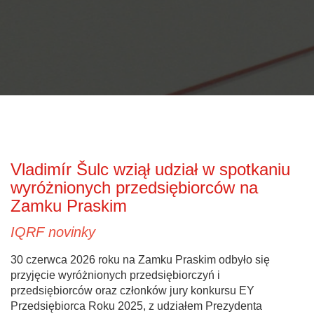
Vladimír Šulc wziął udział w spotkaniu
wyróżnionych przedsiębiorców na
Zamku Praskim
IQRF novinky
30 czerwca 2026 roku na Zamku Praskim odbyło się
przyjęcie wyróżnionych przedsiębiorczyń i
przedsiębiorców oraz członków jury konkursu EY
Przedsiębiorca Roku 2025, z udziałem Prezydenta