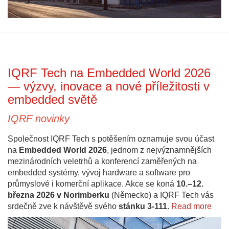
IQRF Tech na Embedded World 2026
— výzvy, inovace a nové příležitosti v
embedded světě
IQRF novinky
Společnost IQRF Tech s potěšením oznamuje svou účast
na
Embedded World 2026
, jednom z nejvýznamnějších
mezinárodních veletrhů a konferencí zaměřených na
embedded systémy, vývoj hardware a software pro
průmyslové i komerční aplikace. Akce se koná
10.–12.
března 2026 v Norimberku
(Německo) a IQRF Tech vás
srdečně zve k návštěvě svého
stánku 3-111
.
Read more