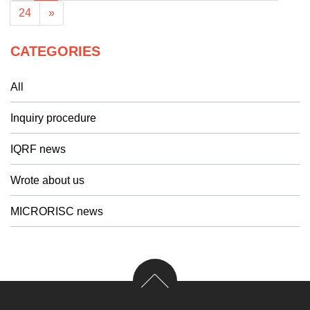
24
»
CATEGORIES
All
Inquiry procedure
IQRF news
Wrote about us
MICRORISC news