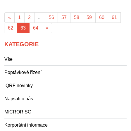
«
1
2
...
56
57
58
59
60
61
62
63
64
»
KATEGORIE
Vše
Poptávkové řízení
IQRF novinky
Napsali o nás
MICRORISC
Korporátní informace