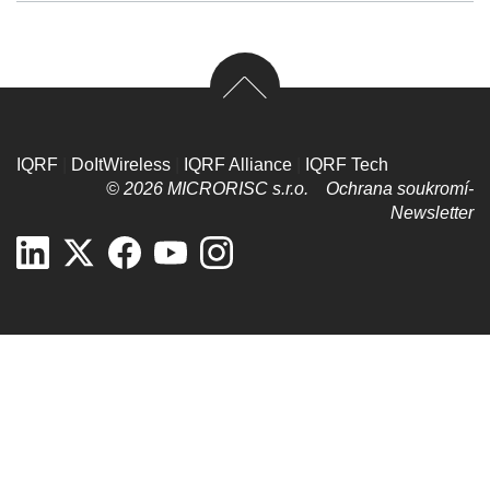
IQRF
|
DoItWireless
|
IQRF Alliance
|
IQRF Tech
© 2026 MICRORISC s.r.o.
Ochrana soukromí­
Newsletter