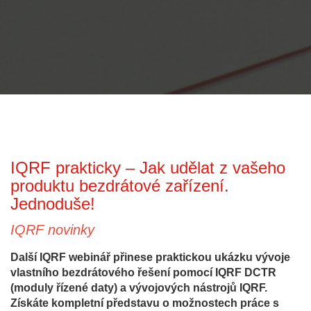
IQRF prakticky – Jak udělat z vašeho
produktu bezdrátové zařízení.
Jednoduše!
IQRF novinky
Další IQRF webinář přinese praktickou ukázku vývoje
vlastního bezdrátového řešení pomocí IQRF DCTR
(moduly řízené daty) a vývojových nástrojů IQRF.
Získáte kompletní představu o možnostech práce s