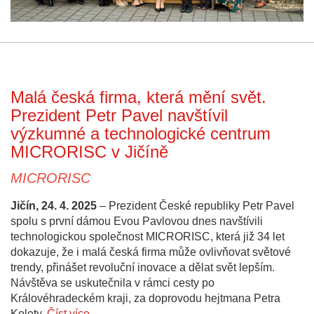
Malá česká firma, která mění svět.
Prezident Petr Pavel navštívil
výzkumné a technologické centrum
MICRORISC v Jičíně
MICRORISC
Jičín, 24. 4. 2025
– Prezident České republiky Petr Pavel
spolu s první dámou Evou Pavlovou dnes navštívili
technologickou společnost MICRORISC, která již 34 let
dokazuje, že i malá česká firma může ovlivňovat světové
trendy, přinášet revoluční inovace a dělat svět lepším.
Návštěva se uskutečnila v rámci cesty po
Královéhradeckém kraji, za doprovodu hejtmana Petra
Kolety.
Číst více