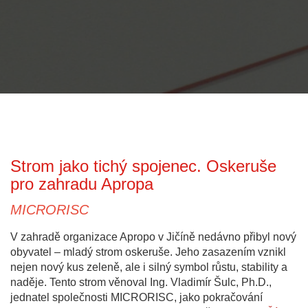
Strom jako tichý spojenec. Oskeruše
pro zahradu Apropa
MICRORISC
V zahradě organizace Apropo v Jičíně nedávno přibyl nový
obyvatel – mladý strom oskeruše. Jeho zasazením vznikl
nejen nový kus zeleně, ale i silný symbol růstu, stability a
naděje. Tento strom věnoval Ing. Vladimír Šulc, Ph.D.,
jednatel společnosti MICRORISC, jako pokračování