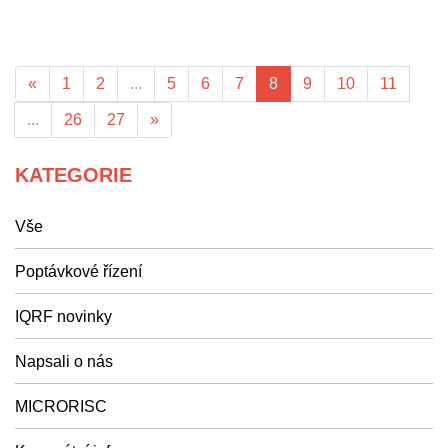
«
1
2
...
5
6
7
8
9
10
11
...
26
27
»
KATEGORIE
Vše
Poptávkové řízení
IQRF novinky
Napsali o nás
MICRORISC