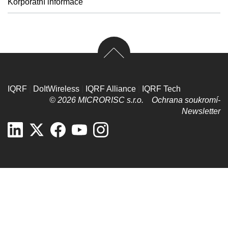
Korporátní informace
IQRF
|
DoItWireless
|
IQRF Alliance
|
IQRF Tech
© 2026 MICRORISC s.r.o.
Ochrana soukromí­
Newsletter