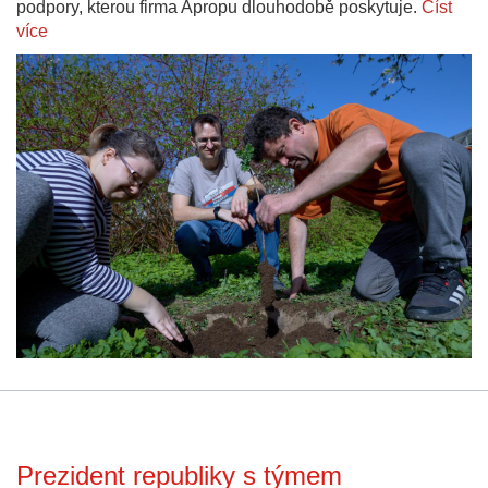
podpory, kterou firma Apropu dlouhodobě poskytuje.
Číst
více
Prezident republiky s týmem