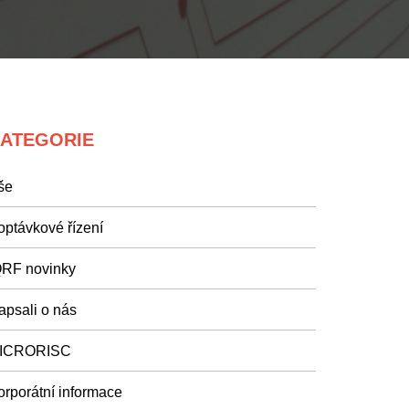
ATEGORIE
še
optávkové řízení
QRF novinky
apsali o nás
ICRORISC
orporátní informace