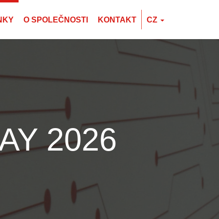
NKY
O SPOLEČNOSTI
KONTAKT
CZ
EN
CZ
PL
AY 2026