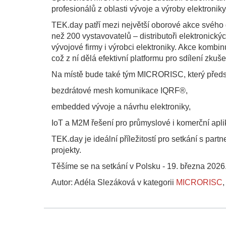
profesionálů z oblasti vývoje a výroby elektroniky
TEK.day patří mezi největší oborové akce svého 
než 200 vystavovatelů – distributoři elektronic
vývojové firmy i výrobci elektroniky. Akce komb
což z ní dělá efektivní platformu pro sdílení zku
Na místě bude také tým MICRORISC, který předsta
bezdrátové mesh komunikace IQRF®,
embedded vývoje a návrhu elektroniky,
IoT a M2M řešení pro průmyslové i komerční apli
TEK.day je ideální příležitostí pro setkání s par
projekty.
Těšíme se na setkání v Polsku - 19. března 2026
Autor: Adéla Slezáková v kategorii
MICRORISC