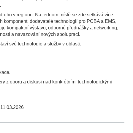
.
druhu v regionu. Na jednom místě se zde setkává více
kých komponent, dodavatelé technologií pro PCBA a EMS,
inuje kompaktní výstavu, odborné přednášky a networking,
šeností a navazování nových spoluprací.
ví své technologie a služby v oblasti:
kace.
tnery z oboru a diskusi nad konkrétními technologickými
.
,
11.03.2026