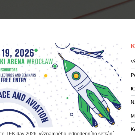
K
V
P
I
N
M
K
ce TEK.day 2026, významného jednodenního setkání