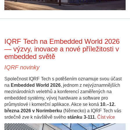
IQRF Tech na Embedded World 2026
— výzvy, inovace a nové příležitosti v
embedded světě
IQRF novinky
Společnost IQRF Tech s potěšením oznamuje svou účast
na
Embedded World 2026
, jednom z nejvýznamnějších
mezinárodních veletrhů a konferencí zaměřených na
embedded systémy, vývoj hardware a software pro
průmyslové i komerční aplikace. Akce se koná
10.–12.
března 2026 v Norimberku
(Německo) a IQRF Tech vás
srdečně zve k návštěvě svého
stánku 3-111
.
Číst více