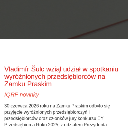
Vladimír Šulc wziął udział w spotkaniu
wyróżnionych przedsiębiorców na
Zamku Praskim
IQRF novinky
30 czerwca 2026 roku na Zamku Praskim odbyło się
przyjęcie wyróżnionych przedsiębiorczyń i
przedsiębiorców oraz członków jury konkursu EY
Przedsiębiorca Roku 2025, z udziałem Prezydenta