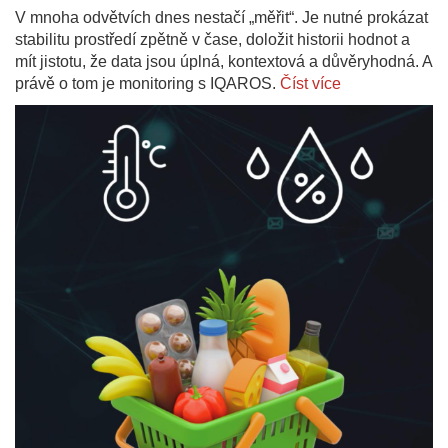
V mnoha odvětvích dnes nestačí „měřit“. Je nutné prokázat
stabilitu prostředí zpětně v čase, doložit historii hodnot a
mít jistotu, že data jsou úplná, kontextová a důvěryhodná. A
právě o tom je monitoring s IQAROS.
Číst více