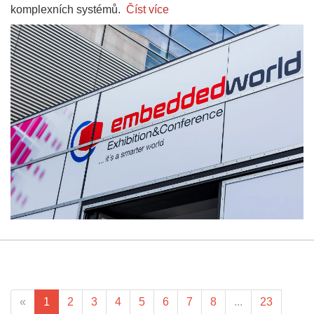
komplexních systémů.
Číst více
«
1
2
3
4
5
6
7
8
...
23