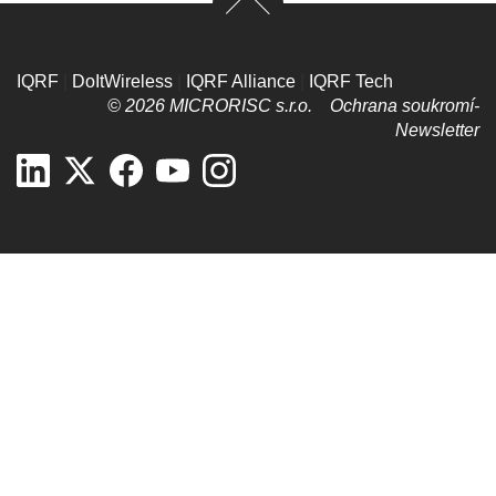
IQRF
|
DoItWireless
|
IQRF Alliance
|
IQRF Tech
© 2026 MICRORISC s.r.o.
Ochrana soukromí­
Newsletter