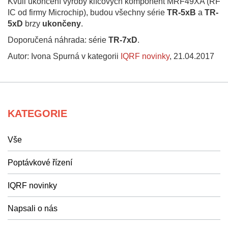
Kvůli ukončení výroby klíčových komponent MRF49XA (RF
IC od firmy Microchip), budou všechny série
TR-5xB
a
TR-
5xD
brzy
ukončeny
.
Doporučená náhrada: série
TR-7xD
.
Autor: Ivona Spurná v kategorii
IQRF novinky
,
21.04.2017
KATEGORIE
Vše
Poptávkové řízení
IQRF novinky
Napsali o nás