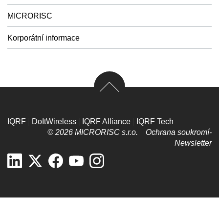
MICRORISC
Korporátní informace
IQRF
|
DoItWireless
|
IQRF Alliance
|
IQRF Tech
© 2026 MICRORISC s.r.o.
Ochrana soukromí­
Newsletter