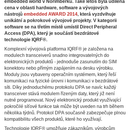
embedded world v Norimberku. Také letos byla udílena
cena v oblasti hardware, software a vývojových
nástrojů
embedded AWARD 2014
, která vyzdvihuje
unikátní a pokrokové vývojové projekty. V kategorii
software se na třetím místě umístil Direct Peripheral
Access (DPA), který je součástí bezdrátové
technologie IQRF®.
Komplexní vývojová platforma IQRF® je založena na
modulech transceiverů snadno integrovatelných do
elektronických produktů - jednoduše zasunutím do SIM
konektoru nebo přímým zapájením na desku výrobku.
Moduly jsou vybaveny operačním systémem, který řeší
komunikaci na fyzické úrovni i komunikaci v bezdrátové
síti. Díky jednoduchému protokolu DPA se navíc každý
transceiver stává modulem řízeným daty, který již není
nutné programovat. Nový elektronický produkt využívající
pokročilé síťové funkce tak může být uveden na trh během
několika týdnů. Protokol DPA současně zabezpečuje plnou
kompatibilitu všech produktů, které ho využívají.
Technologie IQRF® umožňuje zákazníkům, výrobcům