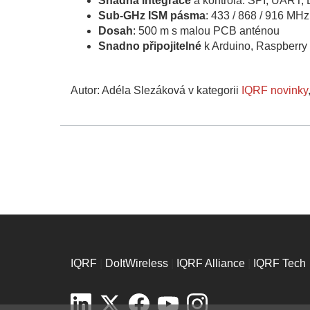
Snadná integrace
a kontrola: SPI, UART,
Sub-GHz ISM pásma
: 433 / 868 / 916 MHz
Dosah
: 500 m s malou PCB anténou
Snadno připojitelné
k Arduino, Raspberry 
Autor: Adéla Slezáková v kategorii
IQRF novinky
IQRF
|
DoItWireless
|
IQRF Alliance
|
IQRF Tech