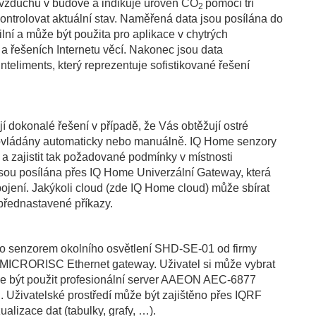
u vzduchu v budově a indikuje úroveň CO
pomocí tří
2
ntrolovat aktuální stav. Naměřená data jsou posílána do
ní a může být použita pro aplikace v chytrých
a řešeních Internetu věcí. Nakonec jsou data
nteliments, který reprezentuje sofistikované řešení
 dokonalé řešení v případě, že Vás obtěžují ostré
 ovládány automaticky nebo manuálně. IQ Home senzory
 a zajistit tak požadované podmínky v místnosti
jsou posílána přes IQ Home Univerzální Gateway, která
jení. Jakýkoli cloud (zde IQ Home cloud) může sbírat
 přednastavené příkazy.
áno senzorem okolního osvětlení SHD-SE-01 od firmy
 MICRORISC Ethernet gateway. Uživatel si může vybrat
že být použit profesionální server AAEON AEC-6877
. Uživatelské prostředí může být zajištěno přes IQRF
lizace dat (tabulky, grafy, …).