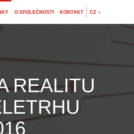
NKY
O SPOLEČNOSTI
KONTAKT
CZ
EN
CZ
PL
A REALITU
ELETRHU
016