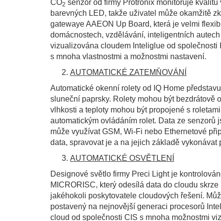
CO
senzor od firmy Protronix monitoruje kvalit
2
barevných LED, takže uživatel může okamžitě zko
gatewaye AAEON Up Board, která je velmi flexibil
domácnostech, vzdělávání, inteligentních autech 
vizualizována cloudem Inteliglue od společnosti I
s mnoha vlastnostmi a možnostmi nastavení.
AUTOMATICKÉ ZATEMŇOVÁNÍ
Automatické okenní rolety od IQ Home představují
sluneční paprsky. Rolety mohou být bezdrátově
vlhkosti a teploty mohou být propojené s roletami
automatickým ovládáním rolet. Data ze senzorů 
může využívat GSM, Wi-Fi nebo Ethernetové připo
data, spravovat je a na jejich základě vykonávat
AUTOMATICKÉ OSVĚTLENÍ
Designové světlo firmy Preci Light je kontrolov
MICRORISC, který odesílá data do cloudu skrze
jakéhokoli poskytovatele cloudových řešení. Mů
postavený na nejnovější generaci procesorů Intel
cloud od společnosti CIS s mnoha možnostmi vizua