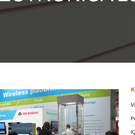
K
V
P
I