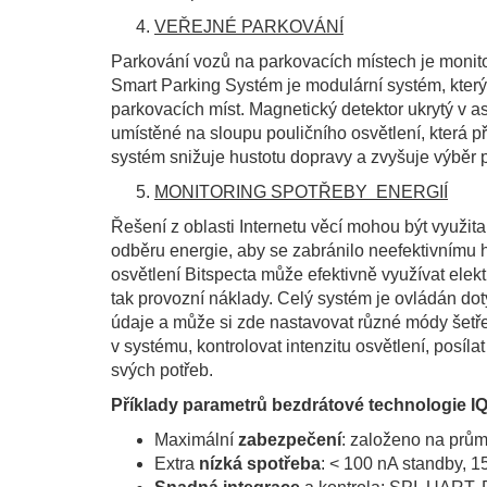
VEŘEJNÉ PARKOVÁNÍ
Parkování vozů na parkovacích místech je moni
Smart Parking Systém je modulární systém, který
parkovacích míst. Magnetický detektor ukrytý v 
umístěné na sloupu pouličního osvětlení, která p
systém snižuje hustotu dopravy a zvyšuje výběr 
MONITORING SPOTŘEBY ENERGIÍ
Řešení z oblasti Internetu věcí mohou být využita
odběru energie, aby se zabránilo neefektivnímu h
osvětlení Bitspecta může efektivně využívat elek
tak provozní náklady. Celý systém je ovládán do
údaje a může si zde nastavovat různé módy šetření
v systému, kontrolovat intenzitu osvětlení, posíl
svých potřeb.
Příklady parametrů bezdrátové technologie I
Maximální
zabezpečení
: založeno na prů
Extra
nízká spotřeba
: < 100 nA standby, 1