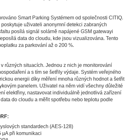
torováno Smart Parking Systémem od společnosti CITIQ.
 poskytuje uživateli anonymní detekci zabraných
asfaltu posílá signál solárně napájené GSM gatewayi
řeposílá data do cloudu, kde jsou vizualizována. Tento
poplatku za parkování až o 200 %.
 v různých situacích. Jednou z nich je monitorování
ospodaření a s tím se šetřily výdaje. Systém veřejného
trickou energii díky měření mnoha různých hodnot a šetřit
tykovým panelem. Uživatel na něm vidí všechny důležité
 elektřiny, nastavovat individuálně jednotlivá zařízení
at data do cloudu a měřit spotřebu nebo teplotu podle
QRF:
myslových standardech (AES-128)
5 µA při komunikaci