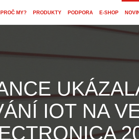
PROČ MY?
PRODUKTY
PODPORA
E-SHOP
NOVI
IANCE UKÁZAL
ÁNÍ IOT NA V
ECTRONICA 2