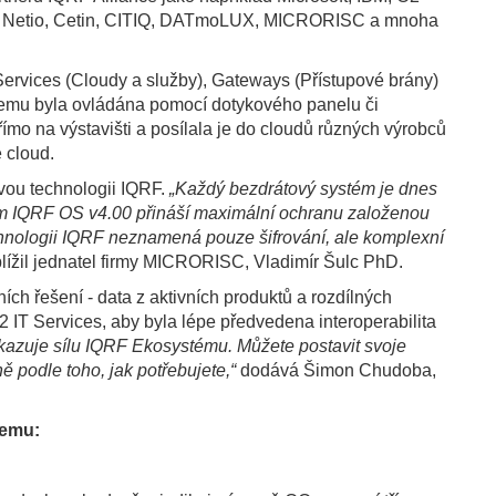
l, Netio, Cetin, CITIQ, DATmoLUX, MICRORISC a mnoha
Services (Cloudy a služby), Gateways (Přístupové brány)
demu byla ovládána pomocí dotykového panelu či
římo na výstavišti a posílala je do cloudů různých výrobců
 cloud.
vou technologii IQRF.
„Každý bezdrátový systém je dnes
m IQRF OS v4.00 přináší maximální ochranu založenou
hnologii IQRF neznamená pouze šifrování, ale komplexní
blížil jednatel firmy MICRORISC, Vladimír Šulc PhD.
ích řešení - data z aktivních produktů a rozdílných
 IT Services, aby byla lépe předvedena interoperabilita
kazuje sílu IQRF Ekosystému. Můžete postavit svoje
ě podle toho, jak potřebujete,“
dodává Šimon Chudoba,
demu: