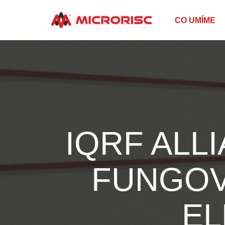
CO UMÍME
IQRF ALL
FUNGOV
EL