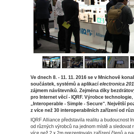
Ve dnech 8. - 11. 11. 2016 se v Mnichově kona
součástek, systémů a aplikací
electronica 20
zájmem návštevníků. Zejména díky bezdrátový
pro Internet věcí - IQRF. Výrobce technologie
„Interoperable - Simple - Secure“. Největší p
z více než 30 interoperabilních zařízení od rů
IQRF Alliance představila realitu a budoucnost Int
od různých výrobců na jednom místě a sledovat r
více než 2 x 2m prezentovalo zařízení členů a pa