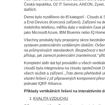
Česká republika, O2 IT Services, AAEON, Zyxe
dalších.
Demo bylo rozděleno do tří kategorií - Clouds & 
a End Devices (Koncová zařízení). Zařízení na 
mobilního telefonu, měřila data v reálném čase p
jako Microsoft Azure, IBM Bluemix nebo IQ Home
Všechny produkty byly propojeny skrze bezdráto
vystaven potenciálním vzdáleným útokům. Ovše
na průmyslových standardech. Bezpečnost v tec
přístup, jak zamezit potenciální zranitelnosti,“
při
Kompletní sběr dat byl prováděn u všech vertikáln
cloudů byla integrována na cloudu společnosti O2
všech služeb a zařízení.
„Toto demo přehledně u
vlastní řešení z již připravených komponent přesn
jednatel IQRF Alliance.
Příklady vertikálních řešení na interaktivním 
KVALITA VZDUCHU