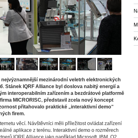
N
M
K
l nejvýznamnější mezinárodní veletrh elektronických
16
. Stánek IQRF Alliance byl doslova nabitý energií a
m interoperabilním zařízením a bezdrátové platformě
, firma MICRORISC, představil zcela nový koncept
ozornost přitahovalo praktické „interaktivní demo“
zných firem.
ernetu věcí. Návštěvníci měli příležitost ovládat zařízení
eálné aplikace z terénu. Interaktivní demo o rozměrech
rtnerů IQRF Alliance jako například Microsoft, IBM, O2