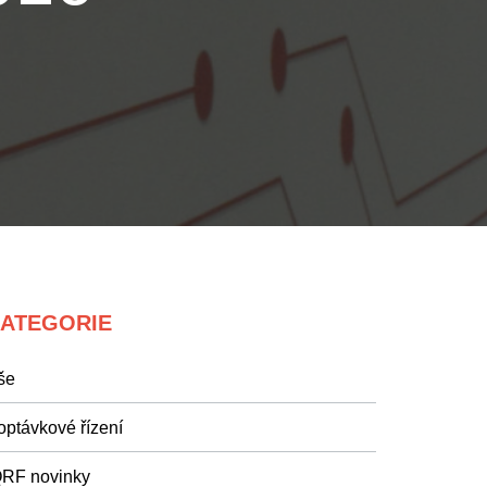
ATEGORIE
še
optávkové řízení
QRF novinky