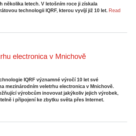
několika letech. V letošním roce ji získala
tovou technologii IQRF, kterou vyvíjí již 10 let.
Read
trhu electronica v Mnichově
echnologie IQRF významné výročí 10 let své
na mezinárodním veletrhu electronica v Mnichově.
ňující výrobcům inovovat jakýkoliv jejich výrobek,
lně i připojení ke zbytku světa přes Internet.