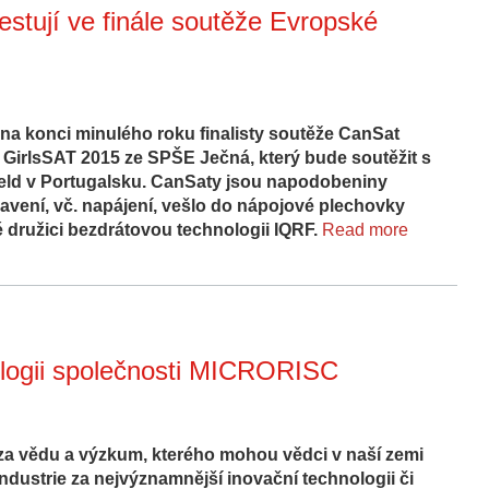
stují ve finále soutěže Evropské
 na konci minulého roku finalisty soutěže CanSat
m GirlsSAT 2015 ze SPŠE Ječná, který bude soutěžit s
Field v Portugalsku. CanSaty jsou napodobeniny
bavení, vč. napájení, vešlo do nápojové plechovky
é družici bezdrátovou technologii IQRF.
Read more
logii společnosti MICRORISC
 za vědu a výzkum, kterého mohou vědci v naší zemi
ndustrie za nejvýznamnější inovační technologii či