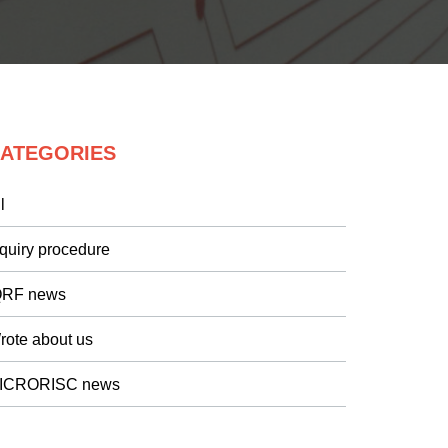
ATEGORIES
l
nquiry procedure
QRF news
rote about us
ICRORISC news