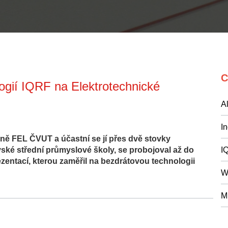
C
logií IQRF na Elektrotechnické
Al
I
ně FEL ČVUT a účastní se jí přes dvě stovky
vské střední průmyslové školy, se probojoval až do
I
 prezentací, kterou zaměřil na bezdrátovou technologii
W
M