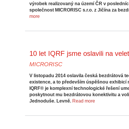
výrobek realizovaný na území ČR v posledních 
společnost MICRORISC s.r.o. z Jičína za bezdrá
more
10 let IQRF jsme oslavili na vele
MICRORISC
V listopadu 2014 oslavila česká bezdrátová t
existence, a to především úspěšnou exhibicí 
IQRF® je komplexní technologické řešení umož
poskytnout mu bezdrátovou konektivitu a volite
Jednoduše. Levně.
Read more