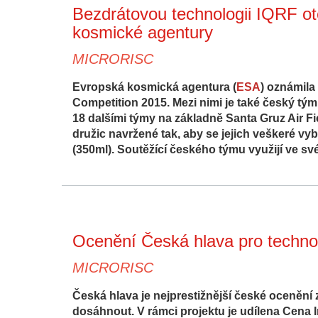
Bezdrátovou technologii IQRF ote
kosmické agentury
MICRORISC
Evropská kosmická agentura (
ESA
) oznámila
Competition 2015. Mezi nimi je také český tý
18 dalšími týmy na základně Santa Gruz Air 
družic navržené tak, aby se jejich veškeré vy
(350ml). Soutěžící českého týmu využijí ve sv
Ocenění Česká hlava pro techno
MICRORISC
Česká hlava je nejprestižnější české ocenění
dosáhnout. V rámci projektu je udílena Cena I