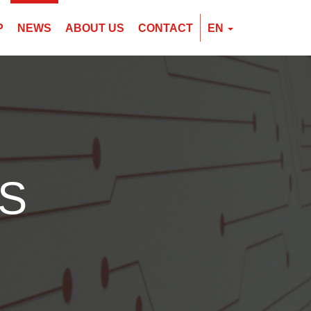
P
NEWS
ABOUT US
CONTACT
EN
EN
CZ
PL
S