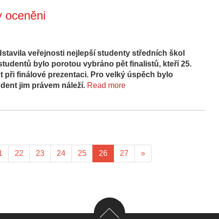
y oceněni
stavila veřejnosti nejlepší studenty středních škol
dentů bylo porotou vybráno pět finalistů, kteří 25.
ent při finálové prezentaci. Pro velký úspěch bylo
udent jim právem náleží.
Read more
1
22
23
24
25
26
27
»