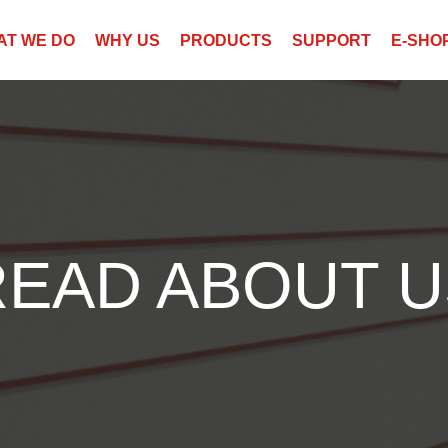
AT WE DO
WHY US
PRODUCTS
SUPPORT
E-SHO
READ ABOUT U