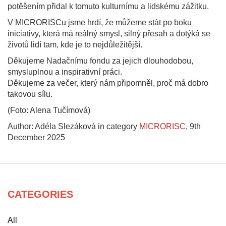
potěšením přidal k tomuto kulturnímu a lidskému zážitku.
V MICRORISCu jsme hrdí, že můžeme stát po boku
iniciativy, která má reálný smysl, silný přesah a dotýká se
životů lidí tam, kde je to nejdůležitější.
Děkujeme Nadačnímu fondu za jejich dlouhodobou,
smysluplnou a inspirativní práci.
Děkujeme za večer, který nám připomněl, proč má dobro
takovou sílu.
(Foto: Alena Tučímová)
Author: Adéla Slezáková in category
MICRORISC
,
9th
December 2025
CATEGORIES
All