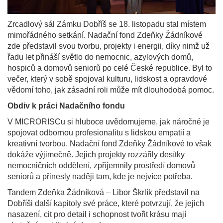
Zrcadlový sál Zámku Dobříš se 18. listopadu stal místem
mimořádného setkání. Nadační fond Zdeňky Žádníkové
zde představil svou tvorbu, projekty i energii, díky nimž už
řadu let přináší světlo do nemocnic, azylových domů,
hospiců a domovů seniorů po celé České republice. Byl to
večer, který v sobě spojoval kulturu, lidskost a opravdové
vědomí toho, jak zásadní roli může mít dlouhodobá pomoc.
Obdiv k práci Nadačního fondu
V MICRORISCu si hluboce uvědomujeme, jak náročné je
spojovat odbornou profesionalitu s lidskou empatií a
kreativní tvorbou. Nadační fond Zdeňky Žádníkové to však
dokáže výjimečně. Jejich projekty rozzářily desítky
nemocničních oddělení, zpříjemnily prostředí domovů
seniorů a přinesly naději tam, kde je nejvíce potřeba.
Tandem Zdeňka Žádníková – Libor Škrlík představil na
Dobříši další kapitoly své práce, které potvrzují, že jejich
nasazení, cit pro detail i schopnost tvořit krásu mají