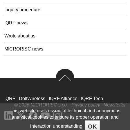
Inquiry procedure
IQRF news
Wrote about us
MICRORISC news
IQRF
|
DoItWireless
|
IQRF Alliance
|
IQRF Tech
© 2026 MICRORISC s.r.o.
Privacy policy
Newsletter
This website uses essential technical and anonymous
analytical cookies to ensure its proper operation and
OK
interaction understanding.