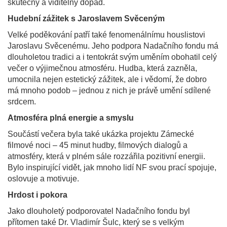
skutečný a viditelný dopad.
Hudební zážitek s Jaroslavem Svěceným
Velké poděkování patří také fenomenálnímu houslistovi
Jaroslavu Svěcenému. Jeho podpora Nadačního fondu má
dlouholetou tradici a i tentokrát svým uměním obohatil celý
večer o výjimečnou atmosféru. Hudba, která zazněla,
umocnila nejen estetický zážitek, ale i vědomí, že dobro
má mnoho podob – jednou z nich je právě umění sdílené
srdcem.
Atmosféra plná energie a smyslu
Součástí večera byla také ukázka projektu Zámecké
filmové noci – 45 minut hudby, filmových dialogů a
atmosféry, která v plném sále rozzářila pozitivní energii.
Bylo inspirující vidět, jak mnoho lidí NF svou prací spojuje,
oslovuje a motivuje.
Hrdost i pokora
Jako dlouholetý podporovatel Nadačního fondu byl
přítomen také Dr. Vladimír Šulc, který se s velkým