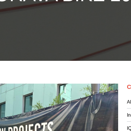
C
Al
I
I