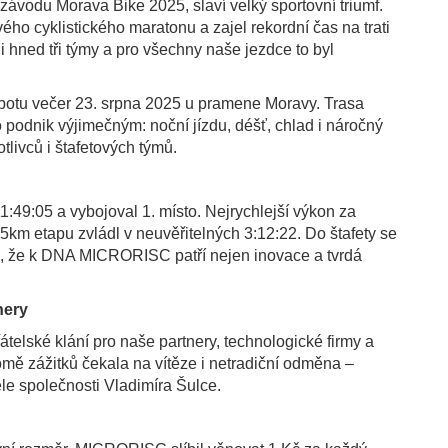
závodu Morava Bike 2025, slaví velký sportovní triumf.
ého cyklistického maratonu a zajel rekordní čas na trati
li hned tři týmy a pro všechny naše jezdce to byl
obotu večer 23. srpna 2025 u pramene Moravy. Trasa
to podnik výjimečným: noční jízdu, déšť, chlad i náročný
tlivců i štafetových týmů.
49:05 a vybojoval 1. místo. Nejrychlejší výkon za
m etapu zvládl v neuvěřitelných 3:12:22. Do štafety se
dil, že k DNA MICRORISC patří nejen inovace a tvrdá
nery
elské klání pro naše partnery, technologické firmy a
omě zážitků čekala na vítěze i netradiční odměna –
le společnosti Vladimíra Šulce.