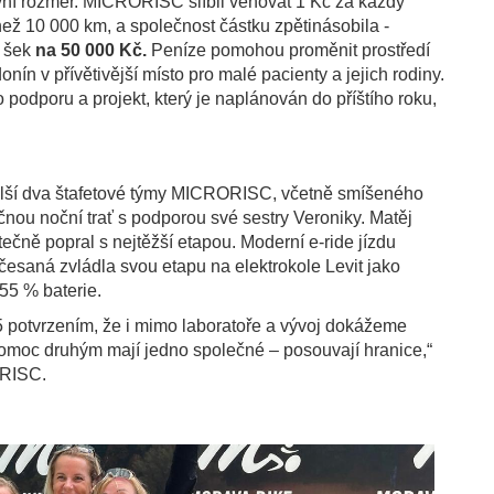
ivní rozměr. MICRORISC slíbil věnovat 1 Kč za každý
než 10 000 km, a společnost částku zpětinásobila -
a šek
na 50 000 Kč.
Peníze pomohou proměnit prostředí
ín v přívětivější místo pro malé pacienty a jejich rodiny.
o podporu a projekt, který je naplánován do příštího roku,
další dva štafetové týmy MICRORISC, včetně smíšeného
ou noční trať s podporou své sestry Veroniky. Matěj
čně popral s nejtěžší etapou. Moderní e-ride jízdu
česaná zvládla svou etapu na elektrokole Levit jako
55 % baterie.
 potvrzením, že i mimo laboratoře a vývoj dokážeme
 pomoc druhým mají jedno společné – posouvají hranice,“
ORISC.