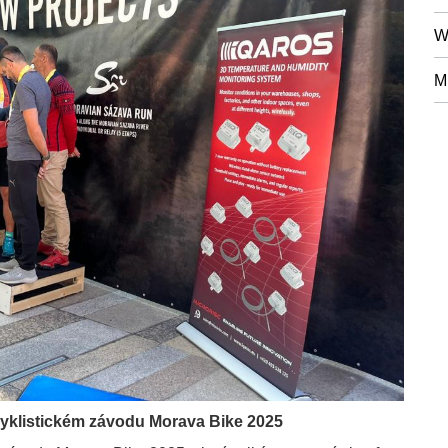
W
M
cyklistickém závodu Morava Bike 2025