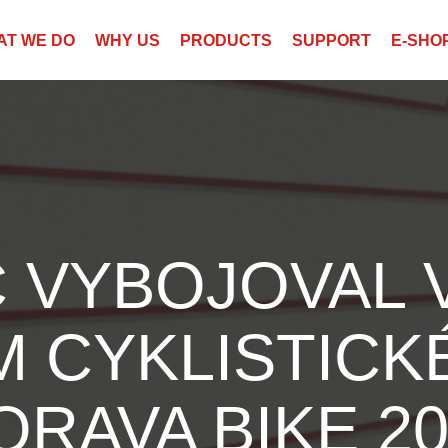
AT WE DO
WHY US
PRODUCTS
SUPPORT
E-SHO
 VYBOJOVAL V
M CYKLISTICK
ORAVA BIKE 20