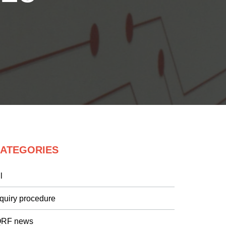
ATEGORIES
l
nquiry procedure
QRF news