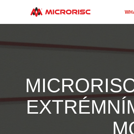
WH
MICRORISC
EXTRÉMNÍ
M