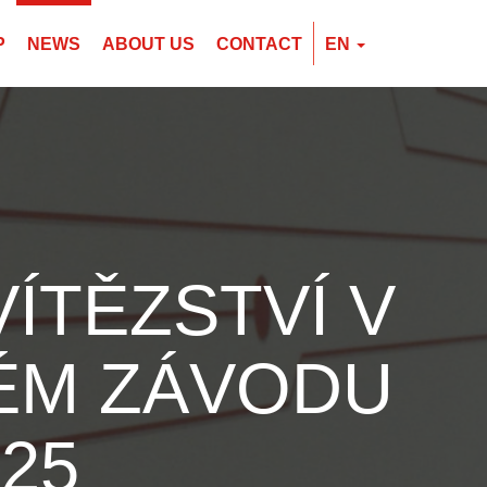
P
NEWS
ABOUT US
CONTACT
EN
EN
CZ
PL
ÍTĚZSTVÍ V
ÉM ZÁVODU
25