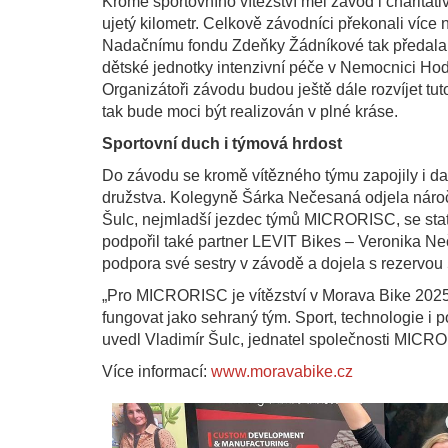
Kromě sportovního vítězství měl závod i charitat
ujetý kilometr. Celkově závodníci překonali více 
Nadačnímu fondu Zdeňky Žádníkové tak předal
dětské jednotky intenzivní péče v Nemocnici Hodon
Organizátoři závodu budou ještě dále rozvíjet tut
tak bude moci být realizován v plné kráse.
Sportovní duch i týmová hrdost
Do závodu se kromě vítězného týmu zapojily i 
družstva. Kolegyně Šárka Nečesaná odjela náročn
Šulc, nejmladší jezdec týmů MICRORISC, se state
podpořil také partner LEVIT Bikes – Veronika Ne
podpora své sestry v závodě a dojela s rezervou 
„Pro MICRORISC je vítězství v Morava Bike 2025
fungovat jako sehraný tým. Sport, technologie i
uvedl Vladimír Šulc, jednatel společnosti MICR
Více informací:
www.moravabike.cz