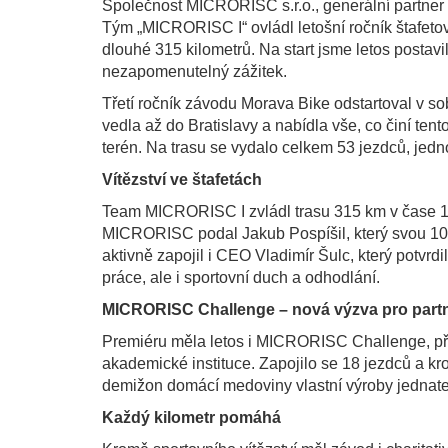
Společnost MICRORISC s.r.o., generální partner 
Tým „MICRORISC I“ ovládl letošní ročník štafetov
dlouhé 315 kilometrů. Na start jsme letos postavi
nezapomenutelný zážitek.
Třetí ročník závodu Morava Bike odstartoval v s
vedla až do Bratislavy a nabídla vše, co činí ten
terén. Na trasu se vydalo celkem 53 jezdců, jedno
Vítězství ve štafetách
Team MICRORISC I zvládl trasu 315 km v čase 11:
MICRORISC podal Jakub Pospíšil, který svou 105k
aktivně zapojil i CEO Vladimír Šulc, který potvr
práce, ale i sportovní duch a odhodlání.
MICRORISC Challenge – nová výzva pro part
Premiéru měla letos i MICRORISC Challenge, přát
akademické instituce. Zapojilo se 18 jezdců a kr
demižon domácí medoviny vlastní výroby jednate
Každý kilometr pomáhá