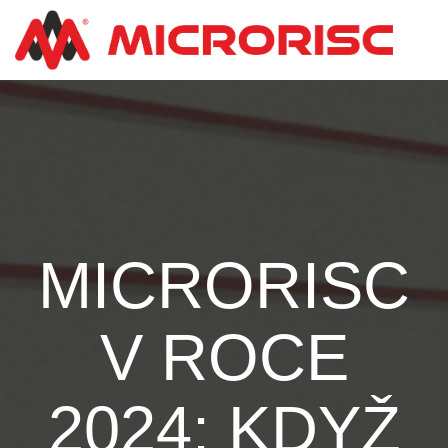
MICRORISC
V ROCE
2024: KDYŽ