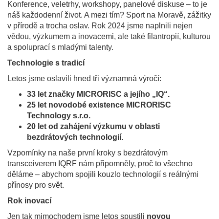
Konference, veletrhy, workshopy, panelové diskuse – to je
náš každodenní život. A mezi tím? Sport na Moravě, zážitky
v přírodě a trocha oslav. Rok 2024 jsme naplnili nejen
vědou, výzkumem a inovacemi, ale také filantropií, kulturou
a spoluprací s mladými talenty.
Technologie s tradicí
Letos jsme oslavili hned tři významná výročí:
33 let značky MICRORISC a jejího „IQ“.
25 let novodobé existence MICRORISC
Technology s.r.o.
20 let od zahájení výzkumu v oblasti
bezdrátových technologií.
Vzpomínky na naše první kroky s bezdrátovým
transceiverem IQRF nám připomněly, proč to všechno
děláme – abychom spojili kouzlo technologií s reálnými
přínosy pro svět.
Rok inovací
Jen tak mimochodem jsme letos spustili
novou