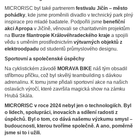
MICRORISC byl také partnerem
festivalu Jičín – město
pohádky
, kde jsme proměnili divadlo v technický park plný
inspirace pro mladé badatele. Podpořili jsme
benefiční
akci Apropa
v Jičíně, věnovali se charitativním projektům
na
Burze filantropie Královéhradeckého kraje
a spojili
vědu s uměním prostřednictvím
výtvarných objektů z
elektroodpadu
od studentů průmyslového designu.
Sportovní a společenské úspěchy
Na cyklistickém závodě
MORAVA BIKE
náš tým obsadil
stříbrnou příčku, což byl skvělý teambuilding s dávkou
adrenalinu. K tomu jsme přidali sportovní akce na našich
oslavách výročí, které završila magická show na zámku
Hrubá Skála.
MICRORISC v roce 2024 nebyl jen o technologiích. Byl
o lidech, spolupráci, inovacích a sdílení radosti z
úspěchů. Byl o tom, co dává našemu výzkumu smysl –
budoucnosti, kterou tvoříme společně. A ano, poměrně
jsme si to i užili.