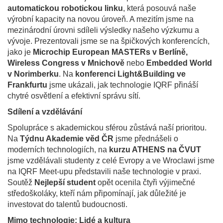
automatickou robotickou linku
, která posouvá naše
výrobní kapacity na novou úroveň. A mezitím jsme na
mezinárodní úrovni sdíleli výsledky našeho výzkumu a
vývoje. Prezentovali jsme se na špičkových konferencích,
jako je
Microchip European MASTERs v Berlíně,
Wireless Congress v Mnichově
nebo
Embedded World
v Norimberku
. Na
konferenci Light&Building ve
Frankfurtu
jsme ukázali, jak technologie IQRF přináší
chytré osvětlení a efektivní správu sítí.
Sdílení a vzdělávání
Spolupráce s akademickou sférou zůstává naší prioritou.
Na
Týdnu Akademie věd ČR
jsme přednášeli o
moderních technologiích, na
kurzu ATHENS na ČVUT
jsme vzdělávali studenty z celé Evropy a ve Wroclawi jsme
na IQRF Meet-upu představili naše technologie v praxi.
Soutěž
Nejlepší student
opět ocenila čtyři výjimečné
středoškoláky, kteří nám připomínají, jak důležité je
investovat do talentů budoucnosti.
Mimo technologie: Lidé a kultura