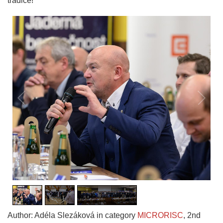
tradice!
1
/
3
Author: Adéla Slezáková in category
MICRORISC
,
2nd