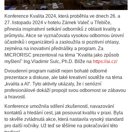
Konference Kvalita 2024, která proběhla ve dnech 26. a
27. listopadu 2024 v hotelu Zámek Valeč u Třebíče,
přinesla inspirativní setkání odborníků z oblasti kvality a
průmyslu. Akce se vyznačovala vysokou odbornou úrovní
účastníků i organizátorů a zasloužila si pozitivní ohlasy,
zejména na inovativní přednášky a program. Za
MICRORISC prezentoval na téma "Kvalita jako způsob
myšlení" Ing.Vladimir Sulc, Ph.D. Blíže na
https://ai.cz/
Dvoudenní program nabídl nejen bohaté odborné
prezentace a diskuse, ale také kreativní soutěže na téma
„kvalita a AI“. Tyto aktivity ukázaly, že i seriózní
profesionálové dokáží propojit svou odbornost se zábavou
a hravostí.
Konference umožnila sdílení zkušeností, navazování
kontaktů a hledání cest, jak posouvat kvalitu v praxi. Byla
to skvěle zvládnutá akce, která nastavila vysoký standard
pro další ročníky. Už teď se těšíme na pokračování této