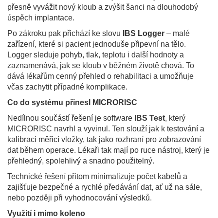
přesně vyvážit nový kloub a zvýšit šanci na dlouhodobý
úspěch implantace.
Po zákroku pak přichází ke slovu
IBS Logger
– malé
zařízení, které si pacient jednoduše připevní na tělo.
Logger sleduje pohyb, tlak, teplotu i další hodnoty a
zaznamenává, jak se kloub v běžném životě chová. To
dává lékařům cenný přehled o rehabilitaci a umožňuje
včas zachytit případné komplikace.
Co do systému přinesl MICRORISC
Nedílnou součástí řešení je software
IBS Test
, který
MICRORISC navrhl a vyvinul. Ten slouží jak k testování a
kalibraci měřicí vložky, tak jako rozhraní pro zobrazování
dat během operace. Lékaři tak mají po ruce nástroj, který je
přehledný, spolehlivý a snadno použitelný.
Technické řešení přitom minimalizuje počet kabelů a
zajišťuje bezpečné a rychlé předávání dat, ať už na sále,
nebo později při vyhodnocování výsledků.
Využití i mimo koleno