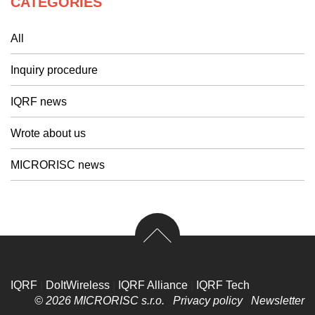
CATEGORIES
All
Inquiry procedure
IQRF news
Wrote about us
MICRORISC news
IQRF
|
DoItWireless
|
IQRF Alliance
|
IQRF Tech
© 2026 MICRORISC s.r.o.
Privacy policy
Newsletter