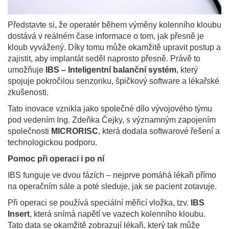
Představte si, že operatér během výměny kolenního kloubu
dostává v reálném čase informace o tom, jak přesně je
kloub vyvážený. Díky tomu může okamžitě upravit postup a
zajistit, aby implantát seděl naprosto přesně. Právě to
umožňuje
IBS – Inteligentní balanční systém
, který
spojuje pokročilou senzoriku, špičkový software a lékařské
zkušenosti.
Tato inovace vznikla jako společné dílo vývojového týmu
pod vedením Ing. Zdeňka Čejky, s významným zapojením
společnosti
MICRORISC
, která dodala softwarové řešení a
technologickou podporu.
Pomoc při operaci i po ní
IBS funguje ve dvou fázích – nejprve pomáhá lékaři přímo
na operačním sále a poté sleduje, jak se pacient zotavuje.
Při operaci se používá speciální měřicí vložka, tzv.
IBS
Insert
, která snímá napětí ve vazech kolenního kloubu.
Tato data se okamžitě zobrazují lékaři, který tak může