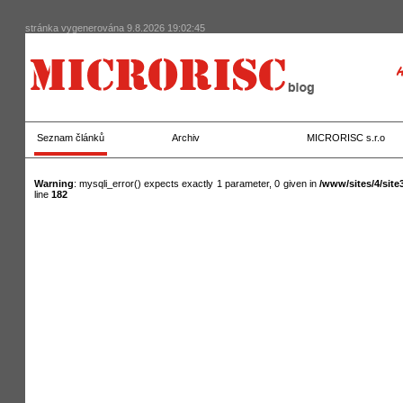
stránka vygenerována 9.8.2026 19:02:45
Seznam článků
Archiv
MICRORISC s.r.o
Warning
: mysqli_error() expects exactly 1 parameter, 0 given in
/www/sites/4/sit
line
182