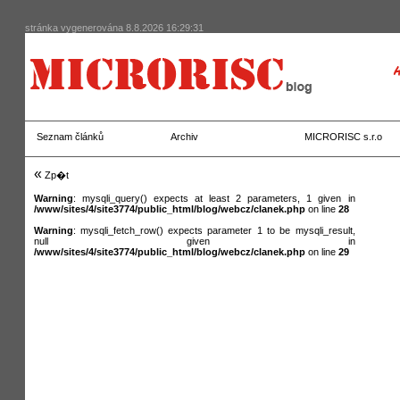
stránka vygenerována 8.8.2026 16:29:31
Seznam článků
Archiv
MICRORISC s.r.o
«
Zp�t
Warning
: mysqli_query() expects at least 2 parameters, 1 given in
/www/sites/4/site3774/public_html/blog/webcz/clanek.php
on line
28
Warning
: mysqli_fetch_row() expects parameter 1 to be mysqli_result,
null given in
/www/sites/4/site3774/public_html/blog/webcz/clanek.php
on line
29