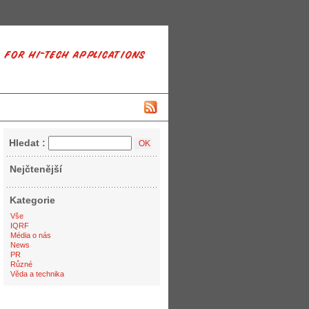
Hledat :
Nejčtenější
Kategorie
Vše
IQRF
Média o nás
News
PR
Různé
Věda a technika