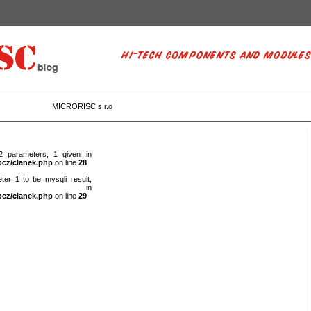
MICRORISC s.r.o
 2 parameters, 1 given in
bcz/clanek.php
on line
28
ter 1 to be mysqli_result,
en in
bcz/clanek.php
on line
29