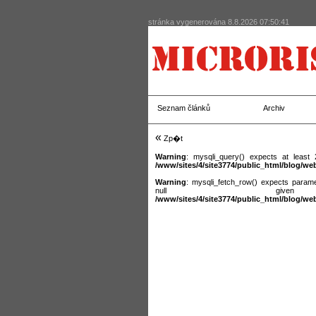
stránka vygenerována 8.8.2026 07:50:41
Seznam článků
Archiv
«
Zp�t
Warning
: mysqli_query() expects at least
/www/sites/4/site3774/public_html/blog/we
Warning
: mysqli_fetch_row() expects parame
null giv
/www/sites/4/site3774/public_html/blog/we